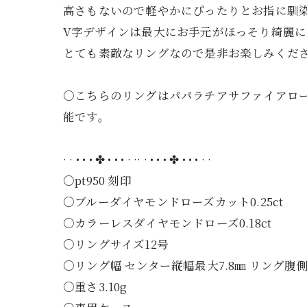
高さもないので軽やかにぴったりとお指に馴
V字デザインは最大にお手元がほっそり綺麗に
とても素敵なリングなので是非お楽しみくだ
○こちらのリングはパパラチアサファイアロ
能です。
· · • • • ✤ • • • · ·· · • • • ✤ • • • · ·
○pt950 刻印
○ブルーダイヤモンドローズカット0.25ct
○カラーレスダイヤモンドローズ0.18ct
○リングサイズ12号
○リング幅 センター縦幅最大7.8㎜ リング腹側1
○重さ3.10g